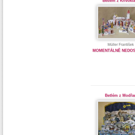
Betlém z Křivokl
Müller František
MOMENTÁLNĚ NEDO
Betlém z Modřa