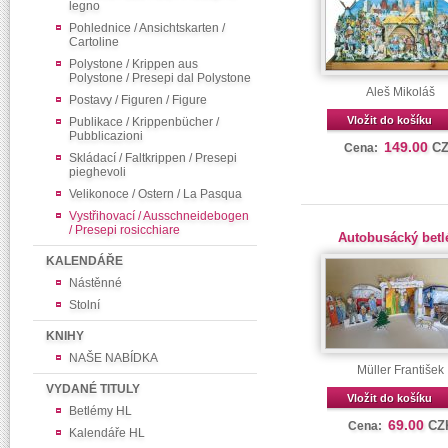
legno
Pohlednice / Ansichtskarten /
Cartoline
Polystone / Krippen aus
Polystone / Presepi dal Polystone
Aleš Mikoláš
Postavy / Figuren / Figure
Vložit do košíku
Publikace / Krippenbücher /
Pubblicazioni
149.00
C
Cena:
Skládací / Faltkrippen / Presepi
pieghevoli
Velikonoce / Ostern / La Pasqua
Vystřihovací / Ausschneidebogen
/ Presepi rosicchiare
Autobusácký bet
KALENDÁŘE
Nástěnné
Stolní
KNIHY
NAŠE NABÍDKA
Müller František
VYDANÉ TITULY
Vložit do košíku
Betlémy HL
69.00
CZ
Cena:
Kalendáře HL