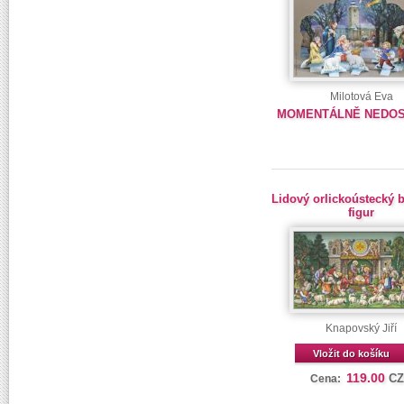
Milotová Eva
MOMENTÁLNĚ NEDO
Lidový orlickoústecký 
figur
Knapovský Jiří
Vložit do košíku
119.00
C
Cena: