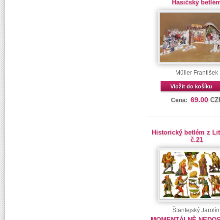
Hasičský betlé
Müller František
Vložit do košíku
69.00
CZ
Cena:
Historický betlém z L
č.21
Štantejský Jarolí
MOMENTÁLNĚ NEDO