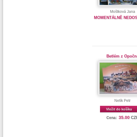
Moštková Jana
MOMENTÁLNĚ NEDO
Betlém z Opočn
Netík Petr
Vložit do košíku
35.00
CZ
Cena: