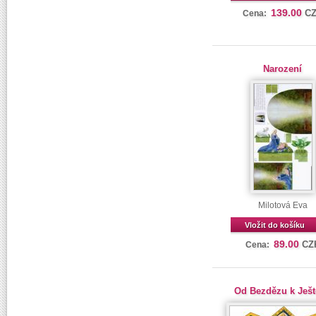
139.00
C
Cena:
Narození
Milotová Eva
Vložit do košíku
89.00
CZ
Cena:
Od Bezdězu k Ješ