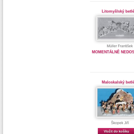
Litomyšlský betl
Müller František
MOMENTÁLNĚ NEDO
Maloskalský bet
Škopek Jiří
Vložit do košíku