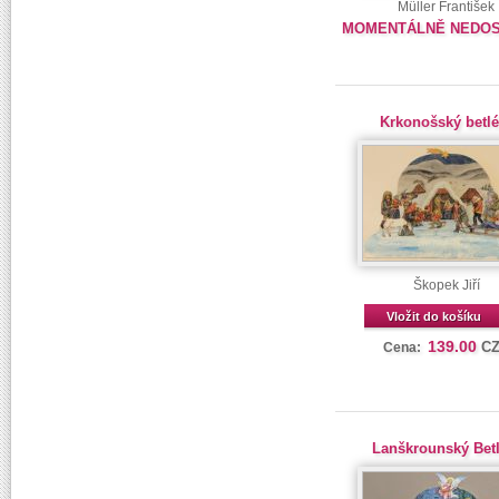
Müller František
MOMENTÁLNĚ NEDO
Krkonošský betl
Škopek Jiří
Vložit do košíku
139.00
C
Cena:
Lanškrounský Bet