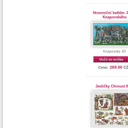
Hromniční betlém J
Knapovského
Knapovský Jiří
Vložit do košíku
269.00
C
Cena:
Jesličky Chroust I