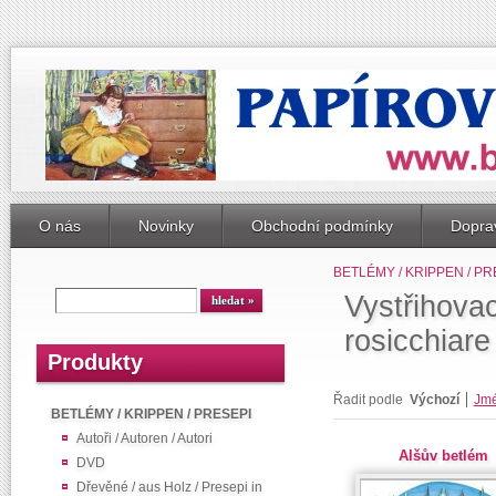
O nás
Novinky
Obchodní podmínky
Doprav
BETLÉMY / KRIPPEN / PR
Vystřihova
rosicchiare
Produkty
Řadit podle
Výchozí
Jm
BETLÉMY / KRIPPEN / PRESEPI
Autoři / Autoren / Autori
Alšův betlém
DVD
Dřevěné / aus Holz / Presepi in