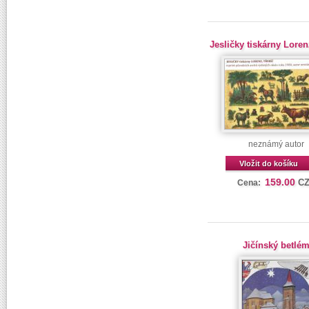
Jesličky tiskárny Loren
neznámý autor
Vložit do košíku
159.00
C
Cena:
Jičínský betlé