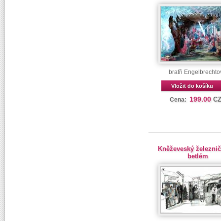
bratři Engelbrecht
Vložit do košíku
199.00
C
Cena:
Kněževeský železnič
betlém