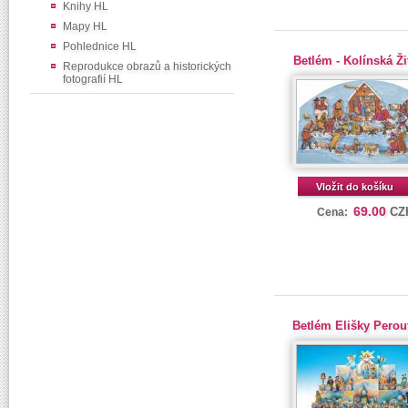
Knihy HL
Mapy HL
Pohlednice HL
Betlém - Kolínská Ž
Reprodukce obrazů a historických
fotografií HL
Vložit do košíku
69.00
CZ
Cena:
Betlém Elišky Perou