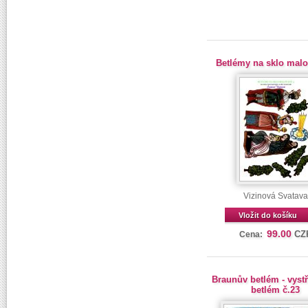
Betlémy na sklo malo
Vizinová Svatava
Vložit do košíku
99.00
CZ
Cena:
Braunův betlém - vyst
betlém č.23