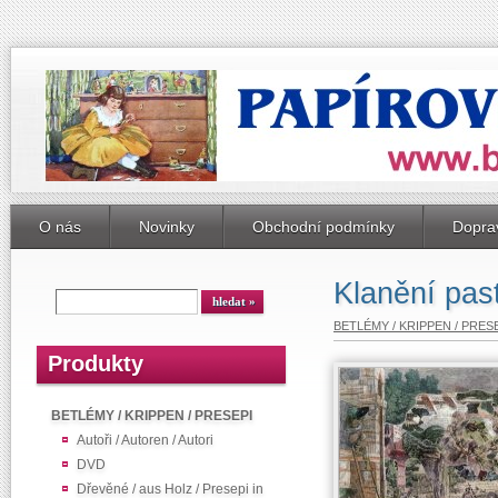
O nás
Novinky
Obchodní podmínky
Doprav
Klanění pas
BETLÉMY / KRIPPEN / PRES
Produkty
BETLÉMY / KRIPPEN / PRESEPI
Autoři / Autoren / Autori
DVD
Dřevěné / aus Holz / Presepi in