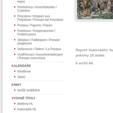
legno
Pohlednice / Ansichtskarten /
Cartoline
Polystone / Krippen aus
Polystone / Presepi dal Polystone
Postavy / Figuren / Figure
Publikace / Krippenbücher /
Pubblicazioni
Skládací / Faltkrippen / Presepi
pieghevoli
Velikonoce / Ostern / La Pasqua
Reprint historického k
Vystřihovací / Ausschneidebogen
poloviny 18.století.
/ Presepi rosicchiare
6 archů A4.
KALENDÁŘE
Nástěnné
Stolní
KNIHY
NAŠE NABÍDKA
VYDANÉ TITULY
Betlémy HL
Kalendáře HL