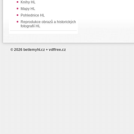
Knihy HL
Mapy HL
Pohlednice HL
Reprodukce obrazů a historických
fotografií HL
© 2026 betlemyhl.cz + vdffree.cz