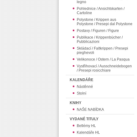
legno
Pohlednice / Ansichtskarten /
Cartoline
Polystone / Krippen aus
Polystone / Presepi dal Polystone
Postavy / Figuren / Figure
Publikace / Krippenbücher /
Pubblicazioni
Skládací / Faltkrippen / Presepi
pieghevoli
Velikonoce / Ostern / La Pasqua
Vystřihovací / Ausschneidebogen
/ Presepi rosicchiare
KALENDÁŘE
Nástěnné
Stolní
KNIHY
NAŠE NABÍDKA
VYDANÉ TITULY
Betlémy HL
Kalendáře HL