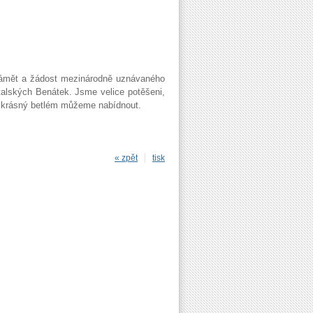
 námět a žádost mezinárodně uznávaného
talských Benátek. Jsme velice potěšeni,
 krásný betlém můžeme nabídnout.
« zpět
tisk