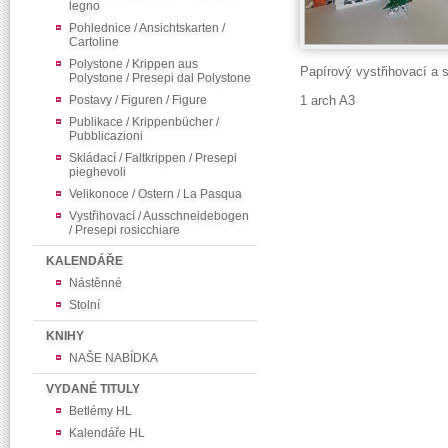
legno
Pohlednice / Ansichtskarten /
Cartoline
Polystone / Krippen aus
Papírový vystřihovací a 
Polystone / Presepi dal Polystone
Postavy / Figuren / Figure
1 arch A3
Publikace / Krippenbücher /
Pubblicazioni
Skládací / Faltkrippen / Presepi
pieghevoli
Velikonoce / Ostern / La Pasqua
Vystřihovací / Ausschneidebogen
/ Presepi rosicchiare
KALENDÁŘE
Nástěnné
Stolní
KNIHY
NAŠE NABÍDKA
VYDANÉ TITULY
Betlémy HL
Kalendáře HL