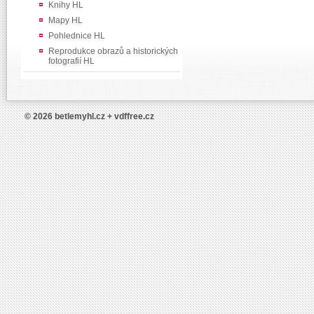
Knihy HL
Mapy HL
Pohlednice HL
Reprodukce obrazů a historických
fotografií HL
© 2026 betlemyhl.cz + vdffree.cz