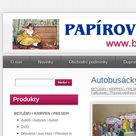
O nás
Novinky
Obchodní podmínky
Doprav
Autobusáck
BETLÉMY / KRIPPEN / PRES
Faltkrippen / Presepi pieghevol
Produkty
BETLÉMY / KRIPPEN / PRESEPI
Autoři / Autoren / Autori
DVD
Dřevěné / aus Holz / Presepi in