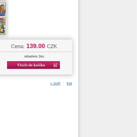
139.00
Cena:
CZK
skladem 1ks
« zpět
tisk