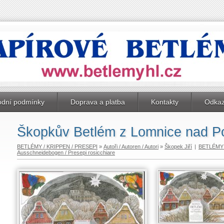
dní podmínky
Doprava a platba
Kontakty
Odka
Škopkův Betlém z Lomnice nad P
BETLÉMY / KRIPPEN / PRESEPI
»
Autoři / Autoren / Autori
»
Škopek Jiří
|
BETLÉMY 
Ausschneidebogen / Presepi rosicchiare