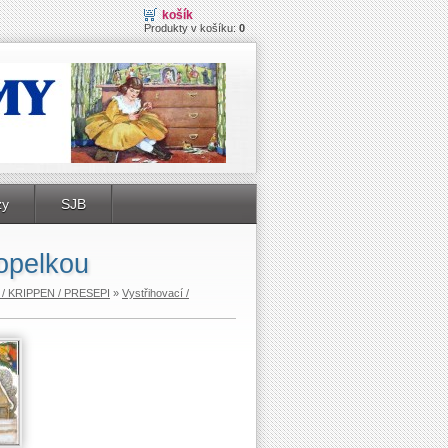
košík
Produkty v košíku:
0
zy
SJB
opelkou
/ KRIPPEN / PRESEPI
»
Vystřihovací /