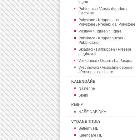
legno
Pohlednice / Ansichtskarten /
Cartoline
Polystone / Krippen aus
Polystone / Presepi dal Polystone
Postavy / Figuren / Figure
Publikace / Krippenbücher /
Pubblicazioni
Skládací / Faltkrippen / Presepi
pieghevoli
Velikonoce / Ostern / La Pasqua
Vystřihovací / Ausschneidebogen
/ Presepi rosicchiare
KALENDÁŘE
Nástěnné
Stolní
KNIHY
NAŠE NABÍDKA
VYDANÉ TITULY
Betlémy HL
Kalendáře HL