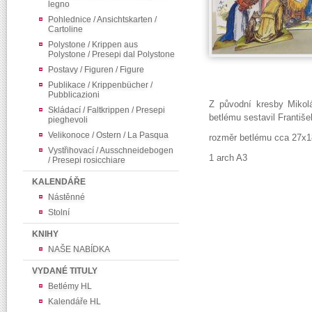
legno
Pohlednice / Ansichtskarten /
Cartoline
Polystone / Krippen aus
Polystone / Presepi dal Polystone
Postavy / Figuren / Figure
Publikace / Krippenbücher /
Pubblicazioni
Z původní kresby Mikol
Skládací / Faltkrippen / Presepi
betlému sestavil Františe
pieghevoli
Velikonoce / Ostern / La Pasqua
rozměr betlému cca 27x
Vystřihovací / Ausschneidebogen
1 arch A3
/ Presepi rosicchiare
KALENDÁŘE
Nástěnné
Stolní
KNIHY
NAŠE NABÍDKA
VYDANÉ TITULY
Betlémy HL
Kalendáře HL