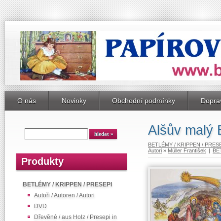
O nás
Novinky
Obchodní podmínky
Doprav
Alšův malý 
BETLÉMY / KRIPPEN / PRES
Autori
»
Müller František
|
BE
Produkty
BETLÉMY / KRIPPEN / PRESEPI
Autoři / Autoren / Autori
DVD
Dřevěné / aus Holz / Presepi in