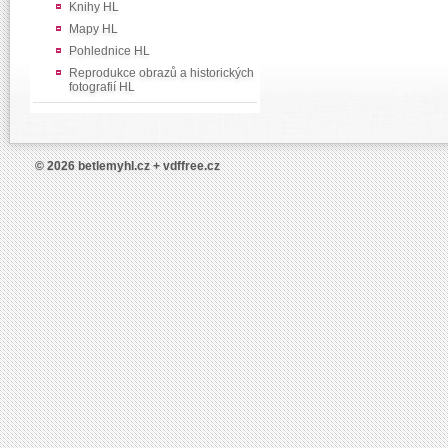
Knihy HL
Mapy HL
Pohlednice HL
Reprodukce obrazů a historických
fotografií HL
© 2026 betlemyhl.cz + vdffree.cz