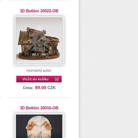
3D Betlém 20022-OB
neznámý autor
Vložit do košíku
89.00
CZK
Cena:
3D Betlém 20016-OB