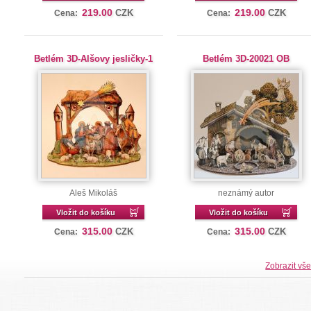
219.00
219.00
CZK
CZK
Cena:
Cena:
Betlém 3D-Alšovy jesličky-1
Betlém 3D-20021 OB
Aleš Mikoláš
neznámý autor
Vložit do košíku
Vložit do košíku
315.00
315.00
CZK
CZK
Cena:
Cena:
Zobrazit vš