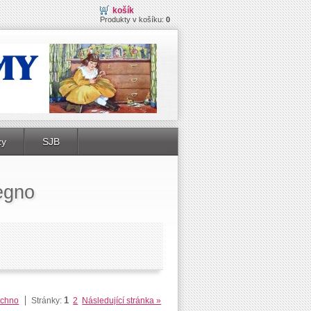
košík
Produkty v košíku:
0
zy
SJB
legno
1
echno
Stránky:
2
Následující stránka »