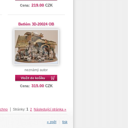
219.00
CZK
Cena:
Betlém 3D-20024 OB
neznámý autor
Vložit do košíku
315.00
CZK
Cena:
1
echno
Stránky:
2
Následující stránka »
« zpět
tisk