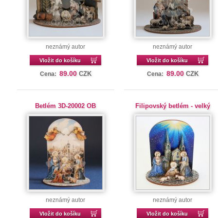
neznámý autor
neznámý autor
Vložit do košíku
Vložit do košíku
89.00
89.00
CZK
CZK
Cena:
Cena:
Betlém 3D-20002 OB
Filipovský betlém - velký
neznámý autor
neznámý autor
Vložit do košíku
Vložit do košíku