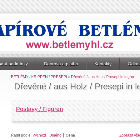
dní podmínky
Doprava a platba
Kontakty
Odka
BETLÉMY / KRIPPEN / PRESEPI
»
Dřevěné / aus Holz / Presepi in legno
Dřevěné / aus Holz / Presepi in 
Postavy / Figuren
Řadit podle
Výchozí
Jméno
Cena
Zobrazit vš