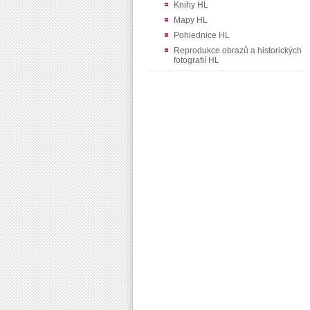
Knihy HL
Mapy HL
Pohlednice HL
Reprodukce obrazů a historických
fotografií HL