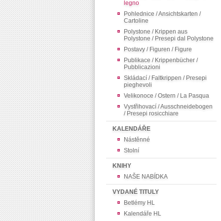
legno
Pohlednice / Ansichtskarten /
Cartoline
Polystone / Krippen aus
Polystone / Presepi dal Polystone
Postavy / Figuren / Figure
Publikace / Krippenbücher /
Pubblicazioni
Skládací / Faltkrippen / Presepi
pieghevoli
Velikonoce / Ostern / La Pasqua
Vystřihovací / Ausschneidebogen
/ Presepi rosicchiare
KALENDÁŘE
Nástěnné
Stolní
KNIHY
NAŠE NABÍDKA
VYDANÉ TITULY
Betlémy HL
Kalendáře HL