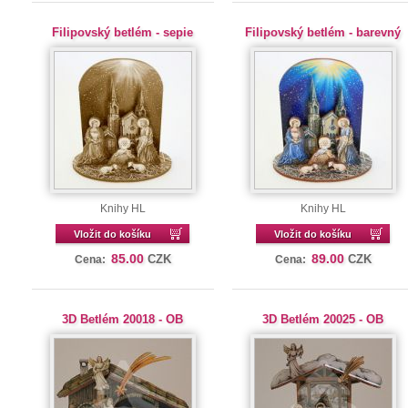
Filipovský betlém - sepie
Filipovský betlém - barevný
Knihy HL
Knihy HL
Vložit do košíku
Vložit do košíku
85.00
89.00
CZK
CZK
Cena:
Cena:
3D Betlém 20018 - OB
3D Betlém 20025 - OB