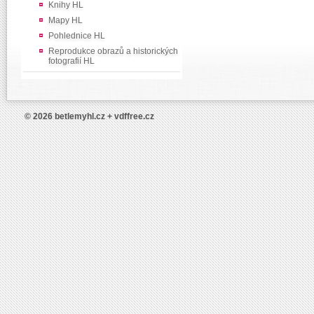
Knihy HL
Mapy HL
Pohlednice HL
Reprodukce obrazů a historických
fotografií HL
© 2026 betlemyhl.cz + vdffree.cz