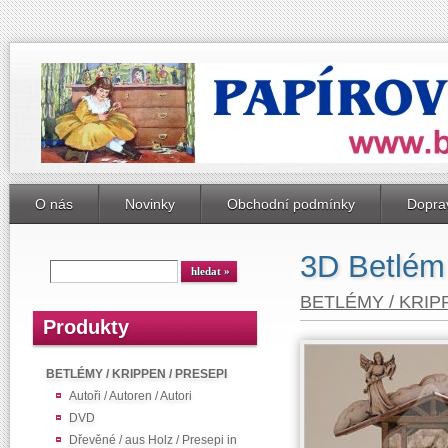
O nás
Novinky
Obchodní podmínky
Doprav
3D Betlém
BETLÉMY / KRIP
Produkty
BETLÉMY / KRIPPEN / PRESEPI
Autoři / Autoren / Autori
DVD
Dřevěné / aus Holz / Presepi in