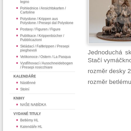
legno
Pohlednice / Ansichtskarten /
Cartoline
Polystone / Krippen aus
Polystone / Presepi dal Polystone
Postavy / Figuren / Figure
Publikace / Krippenbücher /
Pubblicazioni
Skládací / Faltkrippen / Presepi
pieghevoli
Jednoduchá sk
Velikonoce / Ostern / La Pasqua
Stačí vymáčknou
Vystřihovací / Ausschneidebogen
/ Presepi rosicchiare
rozměr desky 
KALENDÁŘE
rozměr betlém
Nástěnné
Stolní
KNIHY
NAŠE NABÍDKA
VYDANÉ TITULY
Betlémy HL
Kalendáře HL