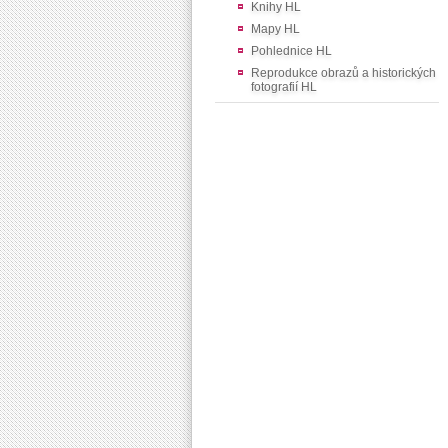
Knihy HL
Mapy HL
Pohlednice HL
Reprodukce obrazů a historických
fotografií HL