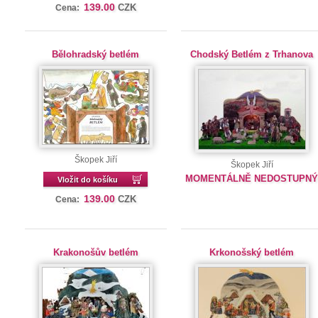
139.00
CZK
Cena:
Bělohradský betlém
Chodský Betlém z Trhanova
Škopek Jiří
Škopek Jiří
MOMENTÁLNĚ NEDOSTUPN
Vložit do košíku
139.00
CZK
Cena:
Krakonošův betlém
Krkonošský betlém