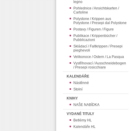
legno
Pohlednice / Ansichtskarten /
Cartoline
Polystone / Krippen aus
Polystone / Presepi dal Polystone
Postavy / Figuren / Figure
Publikace / Krippenbücher /
Pubblicazioni
Skládací / Faltkrippen / Presepi
pieghevoli
Velikonoce / Ostern / La Pasqua
Vystřihovací / Ausschneidebogen
/ Presepi rosicchiare
KALENDÁŘE
Nástěnné
Stolní
KNIHY
NAŠE NABÍDKA
VYDANÉ TITULY
Betlémy HL
Kalendáře HL