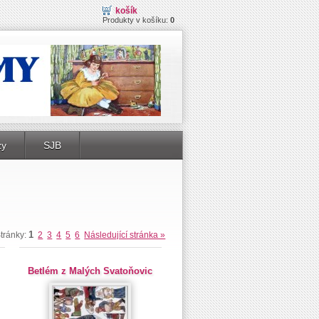
košík
Produkty v košíku:
0
zy
SJB
1
tránky:
2
3
4
5
6
Následující stránka »
Betlém z Malých Svatoňovic