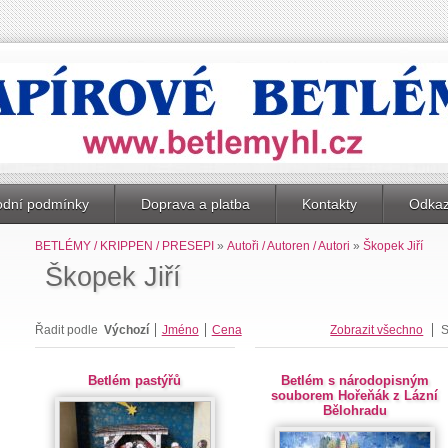
dní podmínky
Doprava a platba
Kontakty
Odka
BETLÉMY / KRIPPEN / PRESEPI
»
Autoři / Autoren / Autori
»
Škopek Jiří
Škopek Jiří
Řadit podle
Výchozí
Jméno
Cena
Zobrazit všechno
S
Betlém pastýřů
Betlém s národopisným
souborem Hořeňák z Lázní
Bělohradu