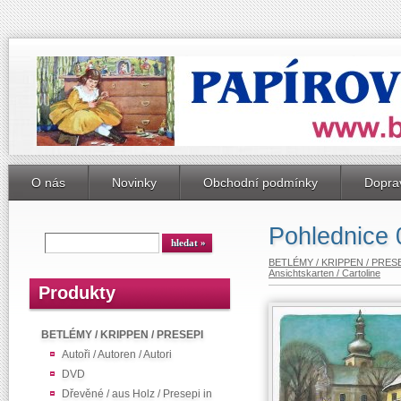
O nás
Novinky
Obchodní podmínky
Doprav
Pohlednice 0
BETLÉMY / KRIPPEN / PRES
Ansichtskarten / Cartoline
Produkty
BETLÉMY / KRIPPEN / PRESEPI
Autoři / Autoren / Autori
DVD
Dřevěné / aus Holz / Presepi in