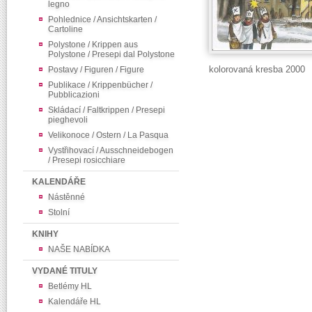
legno
Pohlednice / Ansichtskarten /
Cartoline
Polystone / Krippen aus
Polystone / Presepi dal Polystone
kolorovaná kresba 2000
Postavy / Figuren / Figure
Publikace / Krippenbücher /
Pubblicazioni
Skládací / Faltkrippen / Presepi
pieghevoli
Velikonoce / Ostern / La Pasqua
Vystřihovací / Ausschneidebogen
/ Presepi rosicchiare
KALENDÁŘE
Nástěnné
Stolní
KNIHY
NAŠE NABÍDKA
VYDANÉ TITULY
Betlémy HL
Kalendáře HL