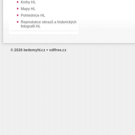
Knihy HL
Mapy HL
Pohlednice HL
Reprodukce obrazů a historických
fotografií HL
© 2026 betlemyhl.cz + vdffree.cz