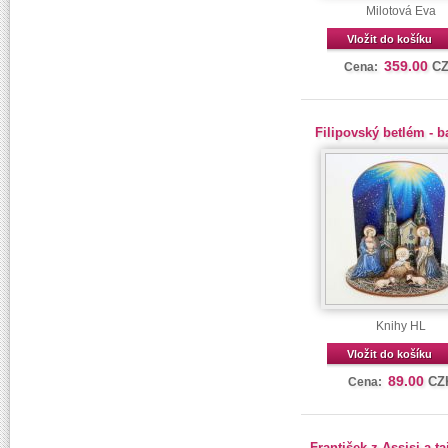
Milotová Eva
Vložit do košíku
359.00
C
Cena:
Filipovský betlém - 
Knihy HL
Vložit do košíku
89.00
CZ
Cena:
František z Assisi a t