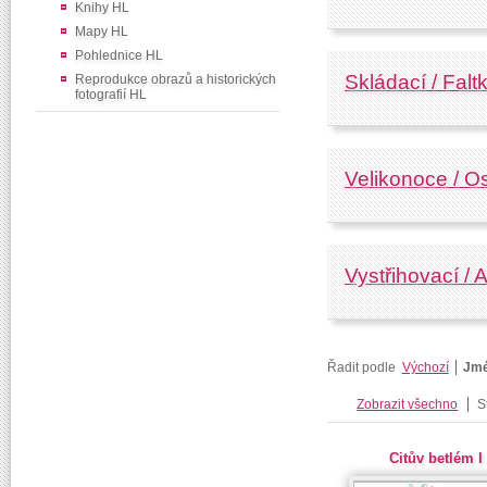
Knihy HL
Mapy HL
Pohlednice HL
Skládací / Falt
Reprodukce obrazů a historických
fotografií HL
Velikonoce / O
Vystřihovací /
Řadit podle
Výchozí
Jm
Zobrazit všechno
S
Citův betlém I