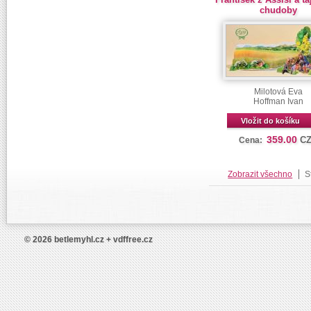
chudoby
Milotová Eva
Hoffman Ivan
Vložit do košíku
359.00
C
Cena:
Zobrazit všechno
S
© 2026 betlemyhl.cz + vdffree.cz