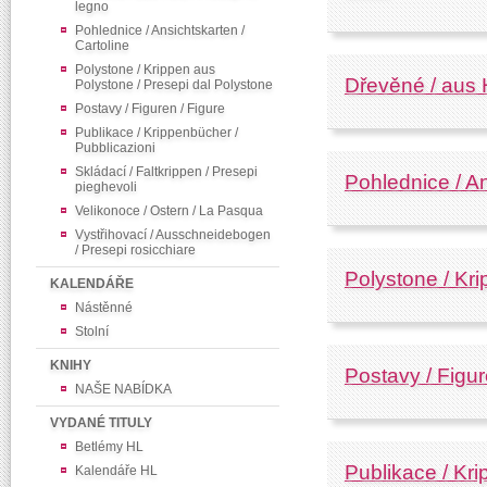
legno
Pohlednice / Ansichtskarten /
Cartoline
Polystone / Krippen aus
Dřevěné / aus H
Polystone / Presepi dal Polystone
Postavy / Figuren / Figure
Publikace / Krippenbücher /
Pubblicazioni
Skládací / Faltkrippen / Presepi
Pohlednice / An
pieghevoli
Velikonoce / Ostern / La Pasqua
Vystřihovací / Ausschneidebogen
/ Presepi rosicchiare
Polystone / Kr
KALENDÁŘE
Nástěnné
Stolní
KNIHY
Postavy / Figur
NAŠE NABÍDKA
VYDANÉ TITULY
Betlémy HL
Publikace / Kri
Kalendáře HL