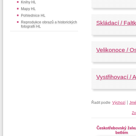
Knihy HL
Mapy HL
Pohlednice HL
Skládací / Falt
Reprodukce obrazů a historických
fotografií HL
Velikonoce / O
Vystřihovací /
Řadit podle
Výchozí
Jmé
Zo
Českotřebovský žele
betlém