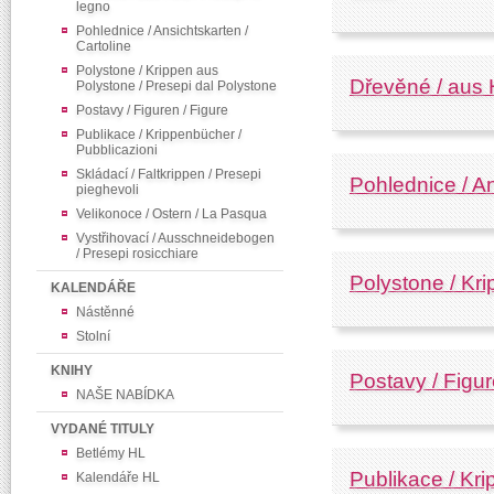
legno
Pohlednice / Ansichtskarten /
Cartoline
Polystone / Krippen aus
Dřevěné / aus H
Polystone / Presepi dal Polystone
Postavy / Figuren / Figure
Publikace / Krippenbücher /
Pubblicazioni
Skládací / Faltkrippen / Presepi
Pohlednice / An
pieghevoli
Velikonoce / Ostern / La Pasqua
Vystřihovací / Ausschneidebogen
/ Presepi rosicchiare
Polystone / Kr
KALENDÁŘE
Nástěnné
Stolní
KNIHY
Postavy / Figur
NAŠE NABÍDKA
VYDANÉ TITULY
Betlémy HL
Publikace / Kri
Kalendáře HL