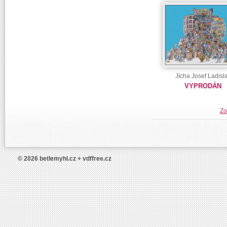
Jícha Josef Ladisl
VYPRODÁN
Zo
© 2026 betlemyhl.cz + vdffree.cz