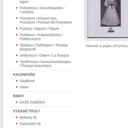
legno
Pohlednice / Ansichtskarten /
Cartoline
Polystone / Krippen aus
Polystone / Presepi dal Polystone
Postavy / Figuren / Figure
Publikace / Krippenbücher /
Pubblicazioni
Skládací / Faltkrippen / Presepi
Historie a popis zříceni
pieghevoli
Velikonoce / Ostern / La Pasqua
Vystřihovací / Ausschneidebogen
/ Presepi rosicchiare
KALENDÁŘE
Nástěnné
Stolní
KNIHY
NAŠE NABÍDKA
VYDANÉ TITULY
Betlémy HL
Kalendáře HL