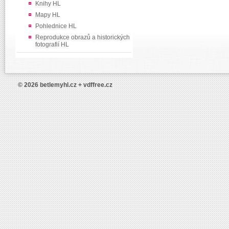
Knihy HL
Mapy HL
Pohlednice HL
Reprodukce obrazů a historických
fotografií HL
© 2026 betlemyhl.cz + vdffree.cz